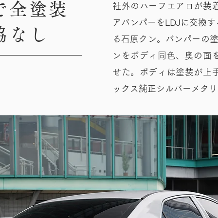
で全塗装
社外のハーフエアロが装
アバンパーをLDJに交換
協なし
る石原クン。バンパーの塗
ンをボディ同色、奥の面
せた。ボディは塗装が上
ックス純正シルバーメタリ