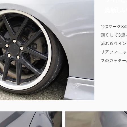
真新し
120マーク
割りして3連
流れるウイン
リアフィニッ
フのカッター