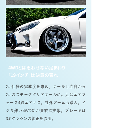
4WDとは思わせない足まわり
「19インチ」は決意の表れ
G's仕様の完成度を求め、テールも赤白から
G'sのスモーククリアテールに。足はエアフ
ォース4独エアサス。社外アームも導入。イ
ジり難い4WDだが果敢に挑戦。ブレーキは
3.5クラウンの純正を流用。