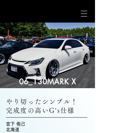
06_130MARK X
やり切ったシンプル！
完成度の高いG's仕様
宮下 侑己
北海道