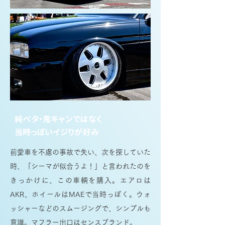
純ベタ・鬼キャンではなく
当時っぽいイジりが好み
前愛車を不慮の事故で失い、次を探していた
時、「シーマが似合うよ！」と言われたのを
きっかけに、この車輌を購入。エアロは
AKR、ホイールはMAEで当時っぽく。ウォ
ッシャーなどのスムージングで、シンプルも
意識。マフラー出口はセンスブランド。