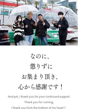
なのに、
懲りずに
お集まり頂き、
心から感謝です！
And yet, I thank you for your continued support.
Thank you for coming,
I thank you from the bottom of my heart！