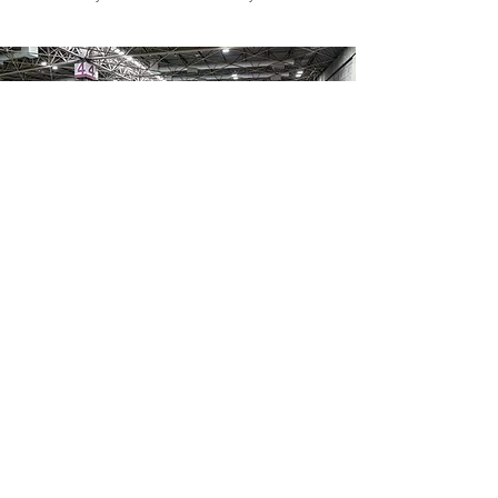
メッセ取材も敢行！
VIPの聖地4号館は
人・人・人。
凄かった～！
We also covered the OSAKA AUTO MESSE！