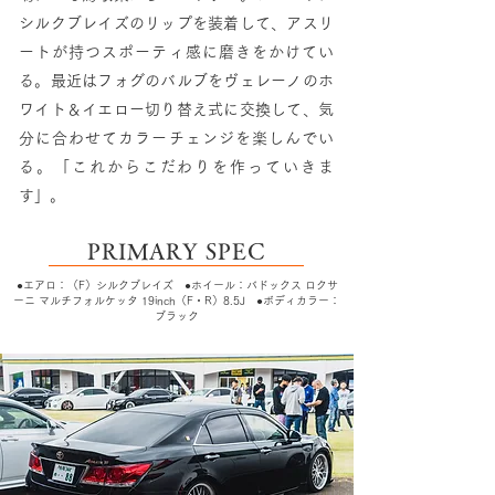
シルクブレイズのリップを装着して、アスリ
ートが持つスポーティ感に磨きをかけてい
る。最近はフォグのバルブをヴェレーノのホ
ワイト＆イエロー切り替え式に交換して、気
分に合わせてカラーチェンジを楽しんでい
る。「これからこだわりを作っていきま
す」。
PRIMARY SPEC
●エアロ：（F）シルクブレイズ ●ホイール：バドックス ロクサ
ーニ マルチフォルケッタ 19inch（F・R）8.5J ●ボディカラー：
ブラック