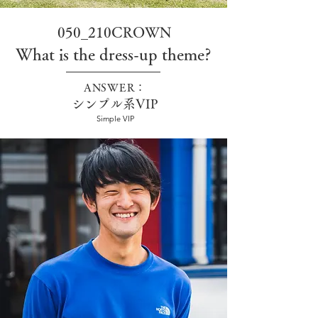
050_210CROWN
What is the dress-up theme?
ANSWER：
シンプル系VIP
Simple VIP