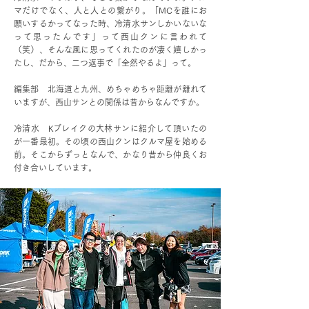
マだけでなく、人と人との繋がり。「MCを誰にお
願いするかってなった時、冷清水サンしかいないな
って思ったんです」って西山クンに言われて
（笑）、そんな風に思ってくれたのが凄く嬉しかっ
たし、だから、二つ返事で「全然やるよ」って。
編集部 北海道と九州、めちゃめちゃ距離が離れて
いますが、西山サンとの関係は昔からなんですか。
冷清水 Kブレイクの大林サンに紹介して頂いたの
が一番最初。その頃の西山クンはクルマ屋を始める
前。そこからずっとなんで、かなり昔から仲良くお
付き合いしています。