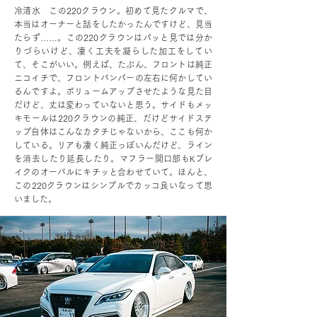
冷清水 この220クラウン。初めて見たクルマで、
本当はオーナーと話をしたかったんですけど、見当
たらず……。この220クラウンはパッと見では分か
りづらいけど、凄く工夫を凝らした加工をしてい
て、そこがいい。例えば、たぶん、フロントは純正
ニコイチで、フロントバンパーの左右に何かしてい
るんですよ。ボリュームアップさせたような見た目
だけど、丈は変わっていないと思う。サイドもメッ
キモールは220クラウンの純正、だけどサイドステ
ップ自体はこんなカタチじゃないから、ここも何か
している。リアも凄く純正っぽいんだけど、ライン
を消去したり延長したり。マフラー開口部もKブレ
イクのオーバルにキチッと合わせていて。ほんと、
この220クラウンはシンプルでカッコ良いなって思
いました。