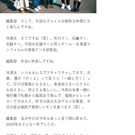
編集部 そして、今回もヴォイスの愉快な仲間たち
と来たんですね。
冷清水 そうですね（笑）。市川クン、石﨑サン、
北脇サン。今回は北脇サンと同じチーム・北海道ワ
ンフォルムの柴波クンも初参加。
編集部 本当に仲良しですね。
冷清水 いつもみんなでワチャワチャしてます。大
概、僕が「行くよ」って言うと「一緒に行く」っ
て。行けば勉強にもなるし、普段会えない人たちに
も会えるし、何よりも楽しいし。今回は全員一緒に
飛行機で札幌から福岡まで飛んで、福岡からレンタ
カーで大分入り。昨日の夜は大分グルメを堪能、今
日の夜は福岡で美味しいモノを食べます（笑）。
編集部 気が付けば今年もあっと言う間に終わり。
2025年はどんな一年でしたか。