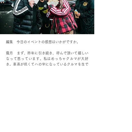
編集 今日のイベントの感想はいかがですか。
霜月 まず、昨年に引き続き、呼んで頂いて嬉しい
なって思っています。私はめっちゃクルマが大好
き。車高が低くてハの字になっているクルマを生で
見ると、「やっぱりいいよね！」って思っちゃいま
すよね。
編集 るなサン的にいいなって思うクルマと出会え
ましたか。
霜月 いっぱい。デートの時にこんなクルマで迎え
に来てくれたら嬉しいなって、そんな風に思うカッ
コ良いクルマがいっぱいいました。
編集 昨年、インタビューさせて頂いた時、「人生
で初めて大分に来ました」っておっしゃっていて、