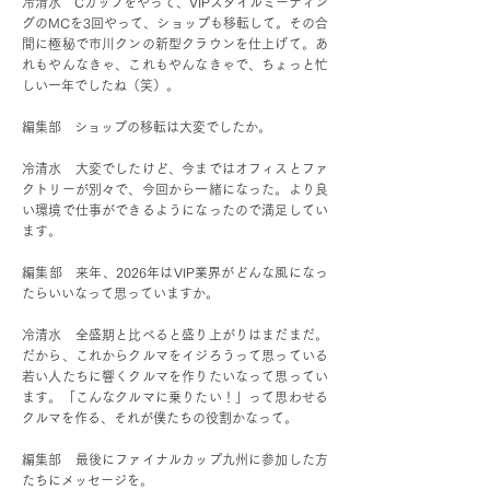
冷清水 Cカップをやって、VIPスタイルミーティン
グのMCを3回やって、ショップも移転して。その合
間に極秘で市川クンの新型クラウンを仕上げて。あ
れもやんなきゃ、これもやんなきゃで、ちょっと忙
しい一年でしたね（笑）。
編集部 ショップの移転は大変でしたか。
冷清水 大変でしたけど、今まではオフィスとファ
クトリーが別々で、今回から一緒になった。より良
い環境で仕事ができるようになったので満足してい
ます。
編集部 来年、2026年はVIP業界がどんな風になっ
たらいいなって思っていますか。
冷清水 全盛期と比べると盛り上がりはまだまだ。
だから、これからクルマをイジろうって思っている
若い人たちに響くクルマを作りたいなって思ってい
ます。「こんなクルマに乗りたい！」って思わせる
クルマを作る、それが僕たちの役割かなって。
編集部 最後にファイナルカップ九州に参加した方
たちにメッセージを。